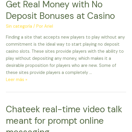
Get
Get Real Money with No
Real
Deposit Bonuses at Casino
Money
with
Sin categoría
/ Por
Ariel
No
Deposit
Finding a site that accepts new players to play without any
Bonuses
commitment is the ideal way to start playing no deposit
at
casino slots. These sites provide players with the ability to
Casino
play without depositing any money, which makes it a
desirable proposition for players who are new. Some of
these sites provide players a completely …
Leer más »
Chateek
Chateek real-time video talk
real-
meant for prompt online
time
video