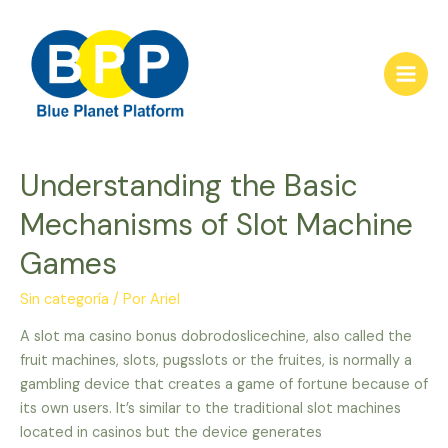
Ir
Paginación
Main
al
de
Men
contenido
entradas
Understanding the Basic
Mechanisms of Slot Machine
Games
Sin categoría
/ Por
Ariel
A slot ma casino bonus dobrodoslicechine, also called the
fruit machines, slots, pugsslots or the fruites, is normally a
gambling device that creates a game of fortune because of
its own users. It’s similar to the traditional slot machines
located in casinos but the device generates