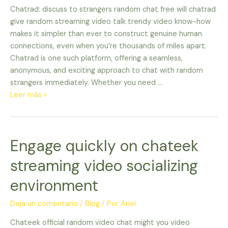
is
Chatrad: discuss to strangers random chat free will chatrad
liked
give random streaming video talk trendy video know-how
among
makes it simpler than ever to construct genuine human
social
connections, even when you’re thousands of miles apart.
talk
Chatrad is one such platform, offering a seamless,
visitors
anonymous, and exciting approach to chat with random
strangers immediately. Whether you need …
Leer más »
Engage
Engage quickly on chateek
quickly
streaming video socializing
on
chateek
environment
streaming
video
Deja un comentario
/
Blog
/ Por
Ariel
socializing
Chateek official random video chat might you video
environment