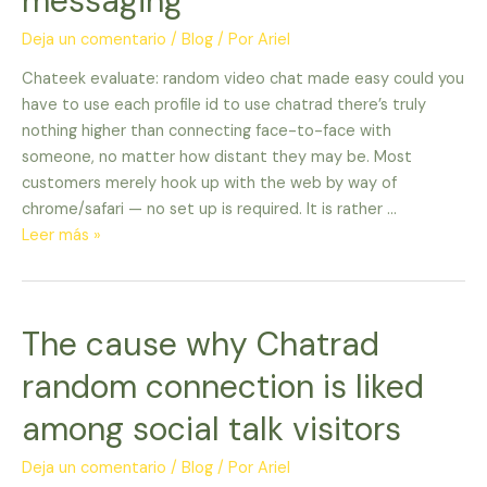
messaging
talk
meant
Deja un comentario
/
Blog
/ Por
Ariel
for
Chateek evaluate: random video chat made easy could you
prompt
have to use each profile id to use chatrad there’s truly
online
nothing higher than connecting face-to-face with
messaging
someone, no matter how distant they may be. Most
customers merely hook up with the web by way of
chrome/safari — no set up is required. It is rather …
Leer más »
The
The cause why Chatrad
cause
random connection is liked
why
Chatrad
among social talk visitors
random
connection
Deja un comentario
/
Blog
/ Por
Ariel