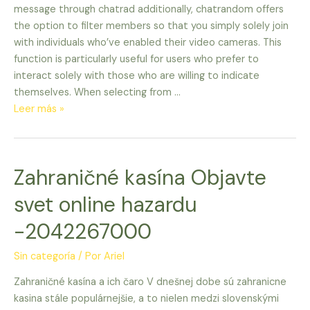
message through chatrad additionally, chatrandom offers
the option to filter members so that you simply solely join
with individuals who’ve enabled their video cameras. This
function is particularly useful for users who prefer to
interact solely with those who are willing to indicate
themselves. When selecting from …
Leer más »
Zahraničné
Zahraničné kasína Objavte
kasína
svet online hazardu
Objavte
svet
-2042267000
online
hazardu
Sin categoría
/ Por
Ariel
-2042267000
Zahraničné kasína a ich čaro V dnešnej dobe sú zahranicne
kasina stále populárnejšie, a to nielen medzi slovenskými