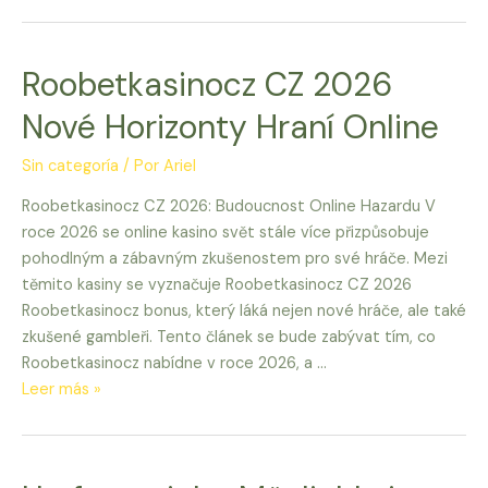
Roobetkasinocz
Roobetkasinocz CZ 2026
CZ
Nové Horizonty Hraní Online
2026
Nové
Sin categoría
/ Por
Ariel
Horizonty
Hraní
Roobetkasinocz CZ 2026: Budoucnost Online Hazardu V
Online
roce 2026 se online kasino svět stále více přizpůsobuje
pohodlným a zábavným zkušenostem pro své hráče. Mezi
těmito kasiny se vyznačuje Roobetkasinocz CZ 2026
Roobetkasinocz bonus, který láká nejen nové hráče, ale také
zkušené gambleři. Tento článek se bude zabývat tím, co
Roobetkasinocz nabídne v roce 2026, a …
Leer más »
Umfangreiche