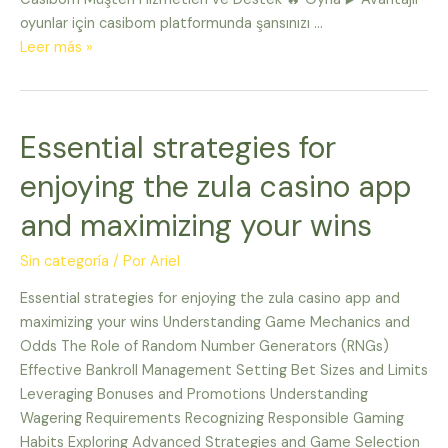
oyunlar için casibom platformunda şansınızı …
Leer más »
Essential
Essential strategies for
strategies
enjoying the zula casino app
for
enjoying
and maximizing your wins
the
zula
Sin categoría
/ Por
Ariel
casino
Essential strategies for enjoying the zula casino app and
app
maximizing your wins Understanding Game Mechanics and
and
Odds The Role of Random Number Generators (RNGs)
maximizing
Effective Bankroll Management Setting Bet Sizes and Limits
your
Leveraging Bonuses and Promotions Understanding
wins
Wagering Requirements Recognizing Responsible Gaming
Habits Exploring Advanced Strategies and Game Selection