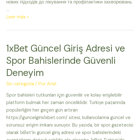
нових підходів до лікування та профілактики захворювань.
…
Leer más »
1xBet
1xBet Güncel Giriş Adresi ve
Güncel
Spor Bahislerinde Güvenli
Giriş
Adresi
Deneyim
ve
Spor
Sin categoría
/ Por
Ariel
Bahislerinde
Spor bahisleri tutkunları için güvenilir ve kolay erişilebilir
Güvenli
platform bulmak her zaman önceliklidir. Türkiye pazarında
Deneyim
popülerliğini her geçen gün artıran
https://guncelgiris1xbet.com/ sitesi, kullanıcılarına güncel ve
sorunsuz erişim imkanı sunuyor. Bu yazıda, bir spor gazetecisi
olarak 1xBet’in güncel giriş adresi ve spor bahislerindeki