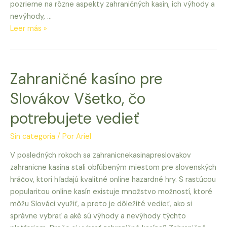
pozrieme na rôzne aspekty zahraničných kasín, ich výhody a
nevýhody, …
Leer más »
Zahraničné
Zahraničné kasíno pre
kasíno
Slovákov Všetko, čo
pre
Slovákov
potrebujete vedieť
Všetko,
čo
Sin categoría
/ Por
Ariel
potrebujete
V posledných rokoch sa zahranicnekasinapreslovakov
vedieť
zahranicne kasína stali obľúbeným miestom pre slovenských
hráčov, ktorí hľadajú kvalitné online hazardné hry. S rastúcou
popularitou online kasín existuje množstvo možností, ktoré
môžu Slováci využiť, a preto je dôležité vedieť, ako si
správne vybrať a aké sú výhody a nevýhody týchto