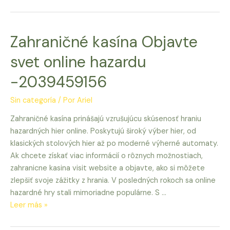
Zahraničné
Zahraničné kasína Objavte
kasína
svet online hazardu
Objavte
svet
-2039459156
online
hazardu
Sin categoría
/ Por
Ariel
-2039459156
Zahraničné kasína prinášajú vzrušujúcu skúsenosť hraniu
hazardných hier online. Poskytujú široký výber hier, od
klasických stolových hier až po moderné výherné automaty.
Ak chcete získať viac informácií o rôznych možnostiach,
zahranicne kasina visit website a objavte, ako si môžete
zlepšiť svoje zážitky z hrania. V posledných rokoch sa online
hazardné hry stali mimoriadne populárne. S …
Leer más »