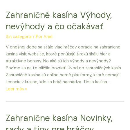
Zahraničné
Zahraničné kasína Výhody,
kasína
nevýhody a čo očakávať
Výhody,
nevýhody
Sin categoría
/ Por
Ariel
a
čo
V dnešnej dobe sa stále viac hráčov obracia na zahranicne
očakávať
kasina visit website, ktoré ponúkajú širokú škálu hier a
atraktívne bonusy. No aké sú ich výhody a nevýhody?
Poďme sa na to bližšie pozrieť. Úvod do zahraničných kasín
Zahraničné kasína sú online herné platformy, ktoré nemajú
licenciu v krajine, kde sa hráč nachádza. Tieto kasína …
Leer más »
Zahranične
Zahranične kasína Novinky,
kasína
rady a tipy pre hráčov
Novinky,