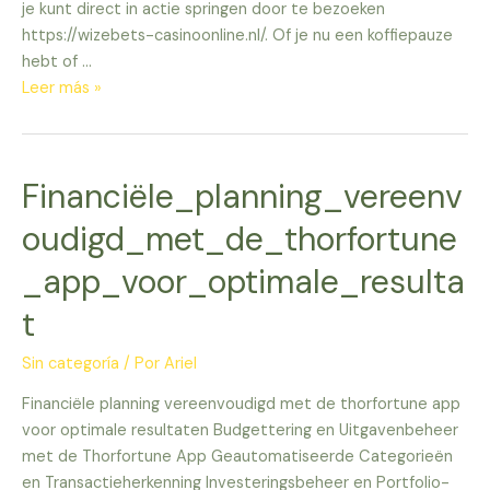
je kunt direct in actie springen door te bezoeken
https://wizebets-casinoonline.nl/. Of je nu een koffiepauze
hebt of …
Leer más »
Financiële_planning_vereenvoudigd_met_de_thorfortune_ap
Financiële_planning_vereenv
oudigd_met_de_thorfortune
_app_voor_optimale_resulta
t
Sin categoría
/ Por
Ariel
Financiële planning vereenvoudigd met de thorfortune app
voor optimale resultaten Budgettering en Uitgavenbeheer
met de Thorfortune App Geautomatiseerde Categorieën
en Transactieherkenning Investeringsbeheer en Portfolio-