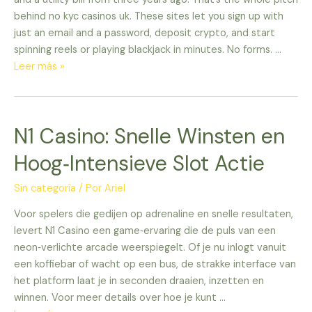
at
behind no kyc casinos uk. These sites let you sign up with
No
just an email and a password, deposit crypto, and start
KYC
spinning reels or playing blackjack in minutes. No forms. …
Casinos
Leer más »
N1
N1 Casino: Snelle Winsten en
Casino:
Hoog‑Intensieve Slot Actie
Snelle
Winsten
Sin categoría
/ Por
Ariel
en
Hoog‑Intensieve
Voor spelers die gedijen op adrenaline en snelle resultaten,
Slot
levert N1 Casino een game‑ervaring die de puls van een
Actie
neon‑verlichte arcade weerspiegelt. Of je nu inlogt vanuit
een koffiebar of wacht op een bus, de strakke interface van
het platform laat je in seconden draaien, inzetten en
winnen. Voor meer details over hoe je kunt …