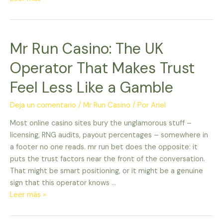
Mr
Mr Run Casino: The UK
Run
Operator That Makes Trust
Casino:
The
Feel Less Like a Gamble
UK
Operator
Deja un comentario
/
Mr Run Casino
/ Por
Ariel
That
Most online casino sites bury the unglamorous stuff –
Makes
licensing, RNG audits, payout percentages – somewhere in
Trust
a footer no one reads. mr run bet does the opposite: it
Feel
puts the trust factors near the front of the conversation.
Less
That might be smart positioning, or it might be a genuine
Like
sign that this operator knows …
a
Leer más »
Gamble