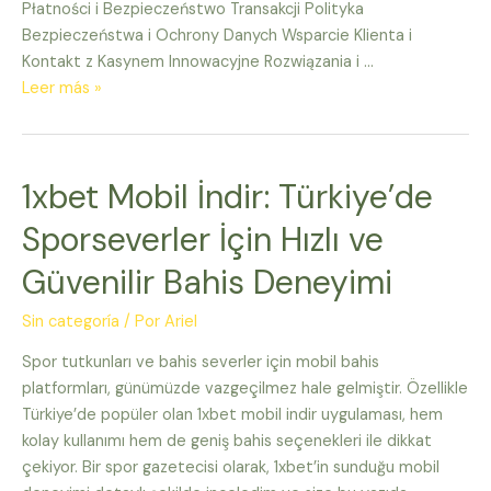
Płatności i Bezpieczeństwo Transakcji Polityka
Bezpieczeństwa i Ochrony Danych Wsparcie Klienta i
Kontakt z Kasynem Innowacyjne Rozwiązania i …
Leer más »
1xbet
1xbet Mobil İndir: Türkiye’de
Mobil
Sporseverler İçin Hızlı ve
İndir:
Türkiye’de
Güvenilir Bahis Deneyimi
Sporseverler
İçin
Sin categoría
/ Por
Ariel
Hızlı
Spor tutkunları ve bahis severler için mobil bahis
ve
platformları, günümüzde vazgeçilmez hale gelmiştir. Özellikle
Güvenilir
Türkiye’de popüler olan 1xbet mobil indir uygulaması, hem
Bahis
kolay kullanımı hem de geniş bahis seçenekleri ile dikkat
Deneyimi
çekiyor. Bir spor gazetecisi olarak, 1xbet’in sunduğu mobil