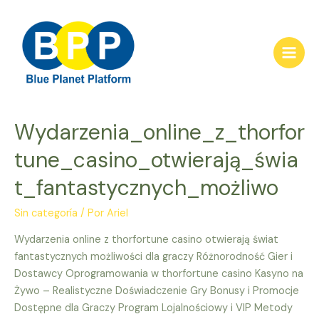
Ir
Paginación
Main
al
de
Men
contenido
entradas
Wydarzenia_online_z_thorfortune_casino_otwierają_świat_f
Wydarzenia_online_z_thorfor
tune_casino_otwierają_świa
t_fantastycznych_możliwo
Sin categoría
/ Por
Ariel
Wydarzenia online z thorfortune casino otwierają świat
fantastycznych możliwości dla graczy Różnorodność Gier i
Dostawcy Oprogramowania w thorfortune casino Kasyno na
Żywo – Realistyczne Doświadczenie Gry Bonusy i Promocje
Dostępne dla Graczy Program Lojalnościowy i VIP Metody