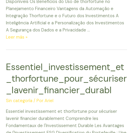
Disponíveis Os Benefícios do Uso de thorfortune no
Planejamento Financeiro Vantagens da Automação e
Integração Thorfortune e o Futuro dos Investimentos A
Inteligência Artificial e a Personalização dos Investimentos
A Segurança dos Dados e a Privacidade …
Leer más »
Essentiel_investissement_et_thorfortune_pour_sécuriser_lav
Essentiel_investissement_et
_thorfortune_pour_sécuriser
_lavenir_financier_durabl
Sin categoría
/ Por
Ariel
Essentiel investissement et thorfortune pour sécuriser
lavenir financier durablement Comprendre les
Fondamentaux de l'Investissement Durable Les Avantages
de l'Investissement ESG Diversification du Portefeuille : Une