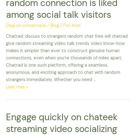
random connection is liked
why
Chatrad
among social talk visitors
random
connection
Deja un comentario
/
Blog
/ Por
Ariel
is
Chatrad: discuss to strangers random chat free will chatrad
liked
give random streaming video talk trendy video know-how
among
makes it simpler than ever to construct genuine human
social
connections, even when you’re thousands of miles apart.
talk
Chatrad is one such platform, offering a seamless,
visitors
anonymous, and exciting approach to chat with random
strangers immediately. Whether you need …
Leer más »
Engage
Engage quickly on chateek
quickly
streaming video socializing
on