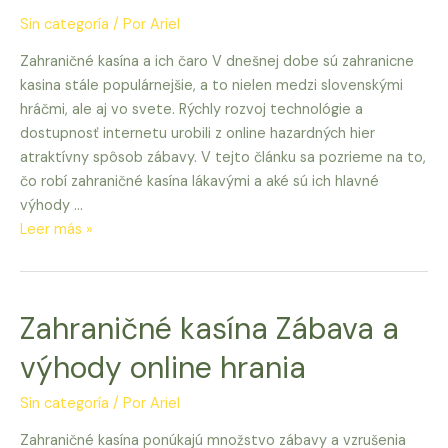
hazardu
Sin categoría
/ Por
Ariel
-2042267000
Zahraničné kasína a ich čaro V dnešnej dobe sú zahranicne
kasina stále populárnejšie, a to nielen medzi slovenskými
hráčmi, ale aj vo svete. Rýchly rozvoj technológie a
dostupnosť internetu urobili z online hazardných hier
atraktívny spôsob zábavy. V tejto článku sa pozrieme na to,
čo robí zahraničné kasína lákavými a aké sú ich hlavné
výhody …
Leer más »
Zahraničné
Zahraničné kasína Zábava a
kasína
výhody online hrania
Zábava
a
Sin categoría
/ Por
Ariel
výhody
online
Zahraničné kasína ponúkajú množstvo zábavy a vzrušenia