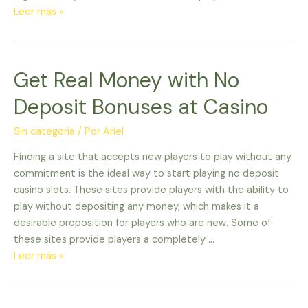
Leer más »
Get
Get Real Money with No
Real
Deposit Bonuses at Casino
Money
with
Sin categoría
/ Por
Ariel
No
Deposit
Finding a site that accepts new players to play without any
Bonuses
commitment is the ideal way to start playing no deposit
at
casino slots. These sites provide players with the ability to
Casino
play without depositing any money, which makes it a
desirable proposition for players who are new. Some of
these sites provide players a completely …
Leer más »