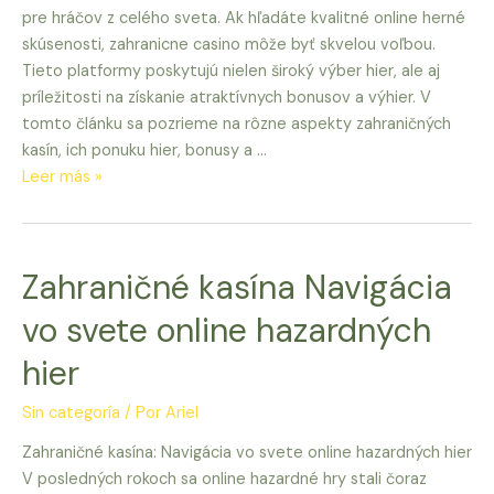
hrania
pre hráčov z celého sveta. Ak hľadáte kvalitné online herné
skúsenosti, zahranicne casino môže byť skvelou voľbou.
Tieto platformy poskytujú nielen široký výber hier, ale aj
príležitosti na získanie atraktívnych bonusov a výhier. V
tomto článku sa pozrieme na rôzne aspekty zahraničných
kasín, ich ponuku hier, bonusy a …
Leer más »
Zahraničné
Zahraničné kasína Navigácia
kasína
vo svete online hazardných
Navigácia
vo
hier
svete
online
Sin categoría
/ Por
Ariel
hazardných
Zahraničné kasína: Navigácia vo svete online hazardných hier
hier
V posledných rokoch sa online hazardné hry stali čoraz