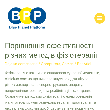
Ir
Paginación
Main
al
de
Men
contenido
entradas
Порівняння
Порівняння ефективності
ефективності
різних методів фізіотерапії
різних
методів
Deja un comentario
/
Computers, Games
/ Por
Ariel
фізіотерапії
Фізіотерапія є важливою складовою сучасної медицини,
clinichub.com.ua що використовується для лікування
різних захворювань опорно-рухового апарату,
неврологічних розладів та реабілітації після травм.
Основними методами фізіотерапії є електротерапія,
магнітотерапія, ультразвукова терапія, гідротерапія та
лікувальна фізкультура. У цьому звіті ми порівняємо