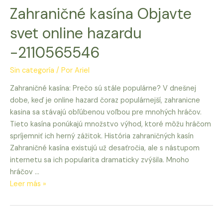
Zahraničné
Zahraničné kasína Objavte
kasína
svet online hazardu
Objavte
svet
-2110565546
online
hazardu
Sin categoría
/ Por
Ariel
-2110565546
Zahraničné kasína: Prečo sú stále populárne? V dnešnej
dobe, keď je online hazard čoraz populárnejší, zahranicne
kasina sa stávajú obľúbenou voľbou pre mnohých hráčov.
Tieto kasína ponúkajú množstvo výhod, ktoré môžu hráčom
spríjemniť ich herný zážitok. História zahraničných kasín
Zahraničné kasína existujú už desaťročia, ale s nástupom
internetu sa ich popularita dramaticky zvýšila. Mnoho
hráčov …
Leer más »