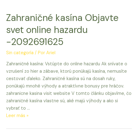
Zahraničné
Zahraničné kasína Objavte
kasína
svet online hazardu
Objavte
svet
-2092691625
online
hazardu
Sin categoría
/ Por
Ariel
-2092691625
Zahraničné kasína: Vstúpte do online hazardu Ak snívate o
vzrušení zo hier a zábave, ktorú ponúkajú kasína, nemusíte
cestovať ďaleko. Zahraničné kasína sú na dosah ruky,
ponúkajú mnohé výhody a atraktívne bonusy pre hráčov.
zahranicne kasina visit website V tomto článku objavíme, čo
zahraničné kasína vlastne sú, aké majú výhody a ako si
vybrať to …
Leer más »