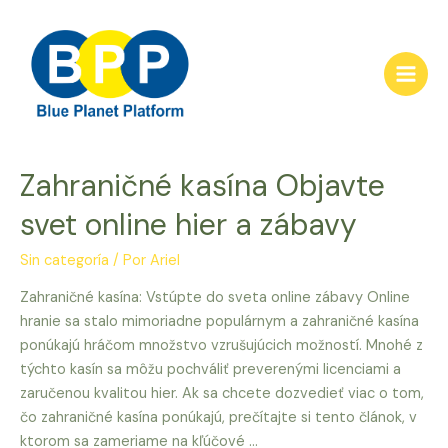
Ir
Paginación
Main
al
de
Men
contenido
entradas
Zahraničné
Zahraničné kasína Objavte
kasína
svet online hier a zábavy
Objavte
svet
Sin categoría
/ Por
Ariel
online
hier
Zahraničné kasína: Vstúpte do sveta online zábavy Online
a
hranie sa stalo mimoriadne populárnym a zahraničné kasína
zábavy
ponúkajú hráčom množstvo vzrušujúcich možností. Mnohé z
týchto kasín sa môžu pochváliť preverenými licenciami a
zaručenou kvalitou hier. Ak sa chcete dozvedieť viac o tom,
čo zahraničné kasína ponúkajú, prečítajte si tento článok, v
ktorom sa zameriame na kľúčové …