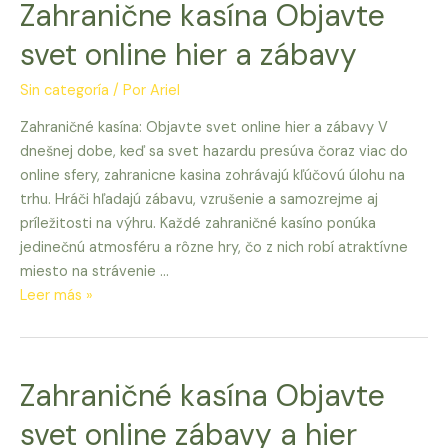
Zahranične
Zahranične kasína Objavte
kasína
svet online hier a zábavy
Objavte
svet
Sin categoría
/ Por
Ariel
online
hier
Zahraničné kasína: Objavte svet online hier a zábavy V
a
dnešnej dobe, keď sa svet hazardu presúva čoraz viac do
zábavy
online sfery, zahranicne kasina zohrávajú kľúčovú úlohu na
trhu. Hráči hľadajú zábavu, vzrušenie a samozrejme aj
príležitosti na výhru. Každé zahraničné kasíno ponúka
jedinečnú atmosféru a rôzne hry, čo z nich robí atraktívne
miesto na strávenie …
Leer más »
Zahraničné
Zahraničné kasína Objavte
kasína
svet online zábavy a hier
Objavte