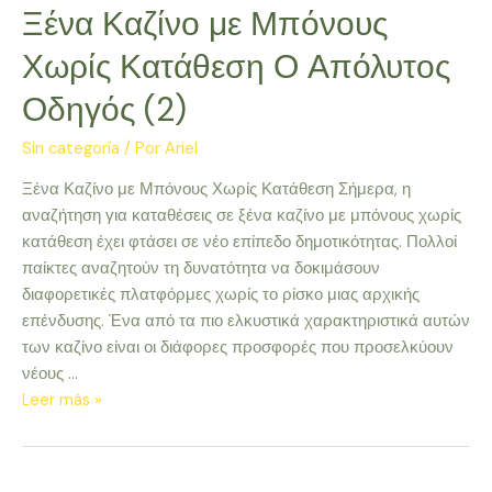
Ξένα
Ξένα Καζίνο με Μπόνους
Καζίνο
Χωρίς Κατάθεση Ο Απόλυτος
με
Μπόνους
Οδηγός (2)
Χωρίς
Κατάθεση
Sin categoría
/ Por
Ariel
Ο
Ξένα Καζίνο με Μπόνους Χωρίς Κατάθεση Σήμερα, η
Απόλυτος
αναζήτηση για καταθέσεις σε ξένα καζίνο με μπόνους χωρίς
Οδηγός
κατάθεση έχει φτάσει σε νέο επίπεδο δημοτικότητας. Πολλοί
(2)
παίκτες αναζητούν τη δυνατότητα να δοκιμάσουν
διαφορετικές πλατφόρμες χωρίς το ρίσκο μιας αρχικής
επένδυσης. Ένα από τα πιο ελκυστικά χαρακτηριστικά αυτών
των καζίνο είναι οι διάφορες προσφορές που προσελκύουν
νέους …
Leer más »