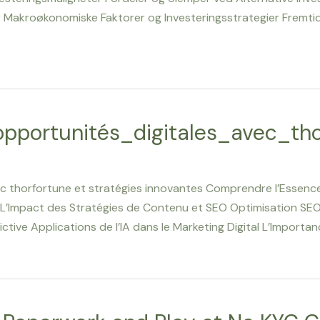
r Makroøkonomiske Faktorer og Investeringsstrategier Fremtid
pportunités_digitales_avec_tho
_avec_thorfortune_et_stratégies
ec thorfortune et stratégies innovantes Comprendre l’Essence
r L’Impact des Stratégies de Contenu et SEO Optimisation SEO :
édictive Applications de l’IA dans le Marketing Digital L’Importa