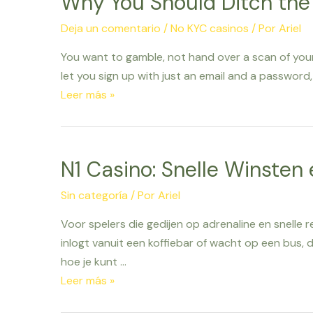
Why You Should Ditch the
You
Deja un comentario
/
No KYC casinos
/ Por
Ariel
Should
Ditch
You want to gamble, not hand over a scan of your 
the
let you sign up with just an email and a password,
Paperwork
Leer más »
and
Play
at
N1 Casino: Snelle Winsten 
N1
No
Casino:
KYC
Sin categoría
/ Por
Ariel
Snelle
Casinos
Winsten
Voor spelers die gedijen op adrenaline en snelle 
en
inlogt vanuit een koffiebar of wacht op een bus, 
Hoog‑Intensieve
hoe je kunt …
Slot
Leer más »
Actie