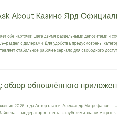
 Ask About Казино Ярд Официа
ывает обе карточки шага двумя раздельными депозитами и со
ive-раздел с дилерами. Для удобства предусмотрены катего
авляет стабильное рабочее зеркало для свободного доступ
д: обзор обновлённого приложен
ожения 2026 года Автор статьи: Александр Митрофанов — эк
айцева — модератор контента с глубокими знаниями рынка 