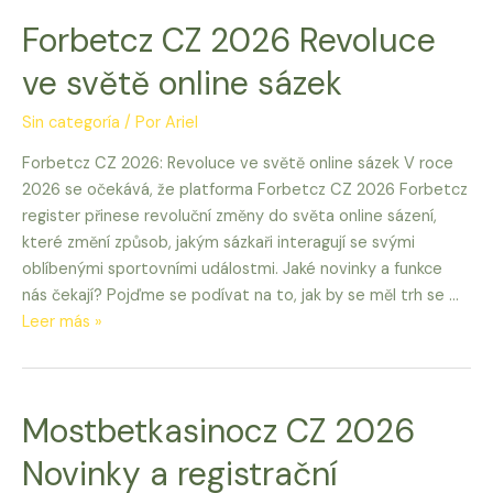
Forbetcz
Forbetcz CZ 2026 Revoluce
CZ
ve světě online sázek
2026
Revoluce
Sin categoría
/ Por
Ariel
ve
světě
Forbetcz CZ 2026: Revoluce ve světě online sázek V roce
online
2026 se očekává, že platforma Forbetcz CZ 2026 Forbetcz
sázek
register přinese revoluční změny do světa online sázení,
které změní způsob, jakým sázkaři interagují se svými
oblíbenými sportovními událostmi. Jaké novinky a funkce
nás čekají? Pojďme se podívat na to, jak by se měl trh se …
Leer más »
Mostbetkasinocz
Mostbetkasinocz CZ 2026
CZ
Novinky a registrační
2026