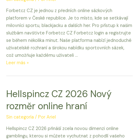
vědět
Forbetcz CZ je jednou z předních online sázkových
o
platforem v České republice. Je to místo, kde se setkávají
online
milovníci sportu, blackjacku a dalších her. Pro přístup k našim
sázkách
službám navštivte Forbetcz CZ Forbetcz login a registrujte
-1998922031
se během několika minut. Naše platforma nabízí jednoduché
uživatelské rozhraní a širokou nabídku sportovních sázek,
což umožňuje každému uživateli …
Leer más »
Hellspincz
Hellspincz CZ 2026 Nový
CZ
rozměr online hraní
2026
Nový
Sin categoría
/ Por
Ariel
rozměr
online
Hellspincz CZ 2026 přináší zcela novou dimenzi online
hraní
gamblingu, kterou si můžete vychutnat z pohodlí vašeho