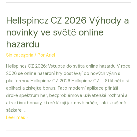
Hellspincz
Hellspincz CZ 2026 Výhody a
CZ
novinky ve světě online
2026
Výhody
hazardu
a
novinky
Sin categoría
/ Por
Ariel
ve
Hellspincz CZ 2026: Vstupte do světa online hazardu V roce
světě
2026 se online hazardní hry dostávají do nových výšin s
online
platformou Hellspincz CZ 2026 Hellspincz CZ – Stáhněte si
hazardu
aplikaci a získejte bonus. Tato moderní aplikace přináší
široké spektrum her, bezproblémové uživatelské rozhraní a
atraktivní bonusy, které lákají jak nové hráče, tak i zkušené
sázkaře. …
Leer más »