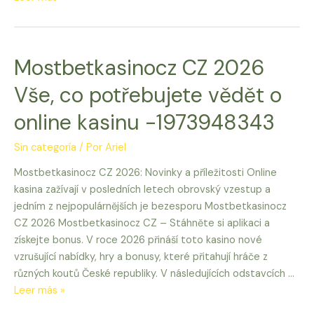
Mostbetkasinocz
Mostbetkasinocz CZ 2026
CZ
Vše, co potřebujete vědět o
2026
Vše,
online kasinu -1973948343
co
potřebujete
Sin categoría
/ Por
Ariel
vědět
Mostbetkasinocz CZ 2026: Novinky a příležitosti Online
o
kasina zažívají v posledních letech obrovský vzestup a
online
jedním z nejpopulárnějších je bezesporu Mostbetkasinocz
kasinu
CZ 2026 Mostbetkasinocz CZ – Stáhněte si aplikaci a
-1973948343
získejte bonus. V roce 2026 přináší toto kasino nové
vzrušující nabídky, hry a bonusy, které přitahují hráče z
různých koutů České republiky. V následujících odstavcích …
Leer más »