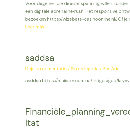
Thrills
Voor degenen die directe spanning willen zonder 
voor
een digitale adrenaline‑rush. Het responsive ontw
de
bezoeken https://wizebets-casinoonline.nl/. Of je
Moderne
Leer más »
Mobiele
Speler
saddsa
Deja un comentario
/
Sin categoría
/ Por
Ariel
asddsa https://maiister.com.ua/fridges/geo/kryvyi
Financiële_planning_ver
Financiële_planning_vereenvoudigd_met_de_th
ltat