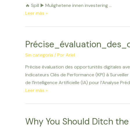
🔥 Spill ▶️ Mulighetene innen investering …
Leer más »
Précise_évaluation_des_o
Précise_évaluation_des_opportunités_digitales
Sin categoría
/ Por
Ariel
Précise évaluation des opportunités digitales av
Indicateurs Clés de Performance (KPI) à Surveille
de l’Intelligence Artificielle (IA) pour l’Analyse Pr
Leer más »
Why You Should Ditch the
Why
You