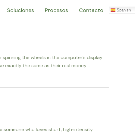
Soluciones
Procesos
Contacto
Spanish
e spinning the wheels in the computer’s display
ve exactly the same as their real money …
re someone who loves short, high‑intensity