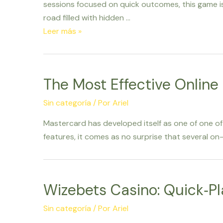
Game
sessions focused on quick outcomes, this game is
for
road filled with hidden …
Busy
Leer más »
Players
The Most Effective Online
Sin categoría
/ Por
Ariel
Mastercard has developed itself as one of one o
features, it comes as no surprise that several on
Wizebets Casino: Quick‑Pl
Wizebets
Casino:
Sin categoría
/ Por
Ariel
Quick‑Play