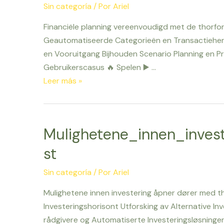
Sin categoría
/ Por
Ariel
Financiële planning vereenvoudigd met de thorf
Geautomatiseerde Categorieën en Transactieherken
en Vooruitgang Bijhouden Scenario Planning en Pr
Gebruikerscasus 🔥 Spelen ▶️ …
Leer más »
Mulighetene_innen_inves
Mulighetene_innen_investering_åpner_dører_m
st
Sin categoría
/ Por
Ariel
Mulighetene innen investering åpner dører med thor
Investeringshorisont Utforsking av Alternative In
rådgivere og Automatiserte Investeringsløsninge