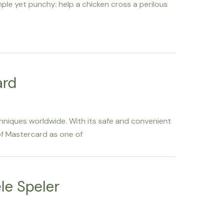
ple yet punchy: help a chicken cross a perilous
ard
niques worldwide. With its safe and convenient
of Mastercard as one of
le Speler