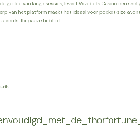
de gedoe van lange sessies, levert Wizebets Casino een snel‑
erp van het platform maakt het ideaal voor pocket‑size avontu
 nu een koffiepauze hebt of …
-rih
eenvoudigd_met_de_thorfortun
orfortune_app_voor_optimale_resultat