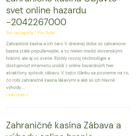
kasína
svet online hazardu
Objavte
svet
-2042267000
online
hazardu
Sin categoría
/ Por
Ariel
-2042267000
Zahraničné kasína a ich čaro V dnešnej dobe sú zahranicne
kasina stále populárnejšie, a to nielen medzi slovenskými
hráčmi, ale aj vo svete. Rýchly rozvoj technológie a
dostupnosť internetu urobili z online hazardných hier
atraktívny spôsob zábavy. V tejto článku sa pozrieme na to,
čo robí zahraničné kasína lákavými a aké sú ich hlavné
výhody …
Leer más »
Zahraničné
Zahraničné kasína Zábava a
kasína