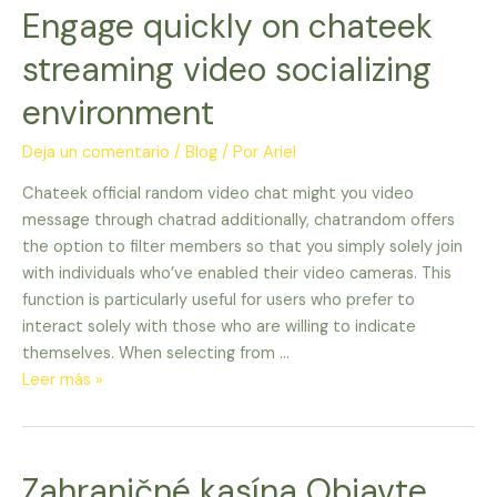
Engage
Engage quickly on chateek
quickly
streaming video socializing
on
chateek
environment
streaming
video
Deja un comentario
/
Blog
/ Por
Ariel
socializing
Chateek official random video chat might you video
environment
message through chatrad additionally, chatrandom offers
the option to filter members so that you simply solely join
with individuals who’ve enabled their video cameras. This
function is particularly useful for users who prefer to
interact solely with those who are willing to indicate
themselves. When selecting from …
Leer más »
Zahraničné
Zahraničné kasína Objavte