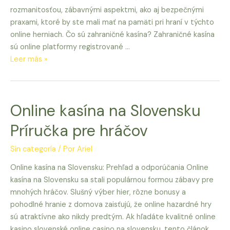
zábavne
rozmanitosťou, zábavnými aspektmi, ako aj bezpečnými
praxami, ktoré by ste mali mať na pamäti pri hraní v týchto
online herniach. Čo sú zahraničné kasína? Zahraničné kasína
sú online platformy registrované …
Leer más »
Online
Online kasína na Slovensku
kasína
Príručka pre hráčov
na
Slovensku
Sin categoría
/ Por
Ariel
Príručka
pre
Online kasína na Slovensku: Prehľad a odporúčania Online
hráčov
kasína na Slovensku sa stali populárnou formou zábavy pre
mnohých hráčov. Slušný výber hier, rôzne bonusy a
pohodlné hranie z domova zaisťujú, že online hazardné hry
sú atraktívne ako nikdy predtým. Ak hľadáte kvalitné online
kasino slovenské online casino na slovensku, tento článok