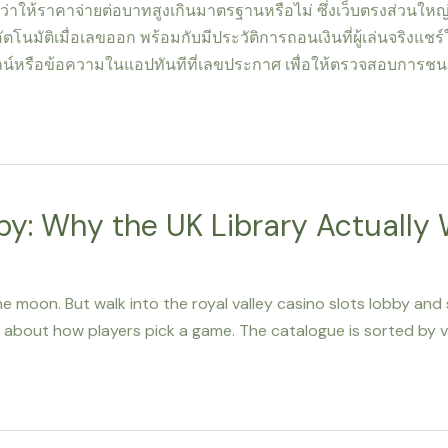
ดูว่าให้ราคาจ่ายต่อบาทสูงเกินมาตรฐานหรือไม่ ซึ่งเว็บตรงส่วนใหญ
มัติเมื่อเลขออก พร้อมกับมีประวัติการถอนเงินที่ผู้เล่นจริงแชร์ใ
น์หรือข้อความในแอปทันทีที่เลขประกาศ เพื่อให้ตรวจสอบการชนะได
bby: Why the UK Library Actually
e moon. But walk into the royal valley casino slots lobby and 
about how players pick a game. The catalogue is sorted by vol