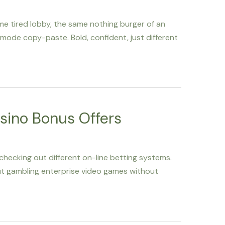
e tired lobby, the same nothing burger of an
 mode copy-paste. Bold, confident, just different
sino Bonus Offers
checking out different on-line betting systems.
t gambling enterprise video games without