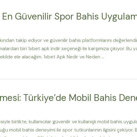
in En Güvenilir Spor Bahis Uygula
 yakından takip ediyor ve güvenilir bahis platformlarını değerlen
malardan biri 1xbet apk indir seçeneği ile karşımıza çıkıyor. Bu
ı şekilde ele alacağım. 1xbet Apk Nedir ve Neden …
emesi: Türkiye’de Mobil Bahis Den
le birlikte, kullanıcılar güvenilir ve kullanışlı mobil bahis uy
 mobil bahis deneyimi ile spor tutkunlarının ilgisini çekiyor. Bir