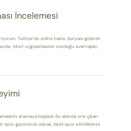
ması İncelemesi
diriyorum. Türkiye’de online bahis dünyası giderek
 yazıda, 1xbet uygulamasının sunduğu avantajları,
eyimi
gulamalarını aramaya başladı. Bu alanda öne çıkan
 spor gazetecisi olarak, farklı spor etkinliklerini