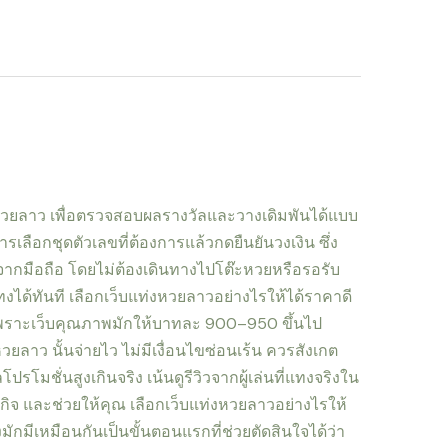
ว็บหวยลาว เพื่อตรวจสอบผลรางวัลและวางเดิมพันได้แบบ
ลือกชุดตัวเลขที่ต้องการแล้วกดยืนยันวงเงิน ซึ่ง
้จากมือถือ โดยไม่ต้องเดินทางไปโต๊ะหวยหรือรอรับ
งได้ทันที เลือกเว็บแท่งหวยลาวอย่างไรให้ได้ราคาดี
จ เพราะเว็บคุณภาพมักให้บาทละ 900–950 ขึ้นไป
วยลาว นั้นจ่ายไว ไม่มีเงื่อนไขซ่อนเร้น ควรสังเกต
โมชั่นสูงเกินจริง เน้นดูรีวิวจากผู้เล่นที่แทงจริงใน
รกิจ และช่วยให้คุณ เลือกเว็บแท่งหวยลาวอย่างไรให้
มักมีเหมือนกันเป็นขั้นตอนแรกที่ช่วยตัดสินใจได้ว่า