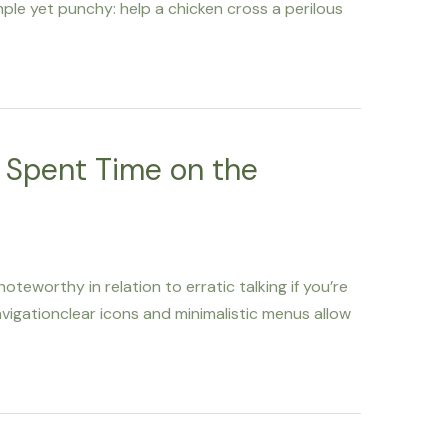
ple yet punchy: help a chicken cross a perilous
Spent Time on the
oteworthy in relation to erratic talking if you’re
navigationclear icons and minimalistic menus allow