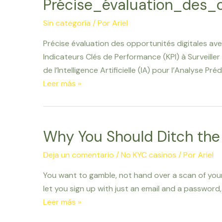
Précise_évaluation_des_o
Précise_évaluation_des_opportunités_digitales
Sin categoría
/ Por
Ariel
Précise évaluation des opportunités digitales av
Indicateurs Clés de Performance (KPI) à Surveille
de l’Intelligence Artificielle (IA) pour l’Analyse Pr
Leer más »
Why You Should Ditch the
Why
You
Deja un comentario
/
No KYC casinos
/ Por
Ariel
Should
Ditch
You want to gamble, not hand over a scan of your 
the
let you sign up with just an email and a password,
Paperwork
Leer más »
and