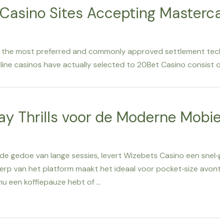
 Casino Sites Accepting Masterc
f the most preferred and commonly approved settlement tech
-line casinos have actually selected to 20Bet Casino consist 
ay Thrills voor de Moderne Mobie
de gedoe van lange sessies, levert Wizebets Casino een snel‑
erp van het platform maakt het ideaal voor pocket‑size avontu
 nu een koffiepauze hebt of …